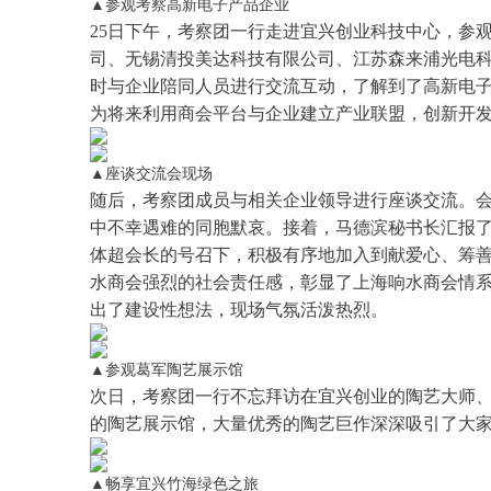
▲参观考察高新电子产品企业
25日
下午
，考察团一行走进宜兴
创业科技中心
，
参
司
、
无锡
清投
美达科技有限公司
、
江苏森来浦光电
时与
企业陪同人员进行交流互动
，
了解
到了高新电
为将来
利用商会平台与企业建立产业联盟
，
创新开
▲座谈交流会现场
随后，考察团成员与相关
企业领导进行座谈
交流
。
中不幸遇难的同胞默哀。
接着，马德滨秘书长
汇报
体超会长的号召下，积极有序地
加入到献爱心、筹
水商会强烈的社会责任感，彰显了上海响水商会情
出
了
建设性想法，现场
气氛活泼
热烈。
▲参观葛军陶艺展示馆
次日
，
考察团一行
不忘
拜访在宜兴
创业
的陶艺
大师
的
陶艺展示馆
，
大量优秀
的陶艺
巨作
深深
吸引
了
大
▲畅享宜兴竹海绿色之旅