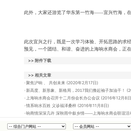
此外，
大家还
游览了
华东第一竹海
——
宜兴竹海
，
此次宜兴之行，既是一次学习体验、开拓思路的求
预见，
一个团结
、
和谐
、
奋进的
上海
响水商会，正
>> 附件下载
>> 相关文章
(2020年2月17日)
聚焦沪响 、 共创未来
(2
新高度、新形象、新格局，2017我们撸起袖子加油干！
(2016年12月8日
上海响水商会召开十二月份会长办公会议
(2016年11月8日)
情系响水百姓 义诊福泽桑梓
响商情深深几许 深秋雨中叙乡情——上海响水商会联谊活