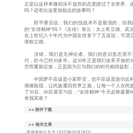
正是以这样卑微却决不放弃的态度踏过了全世界。
吗？还有比这更加励志的故事吗？
郎平赛后说：我们的技战术不是最强的，但我
的
“女排精神”吗？《左传》有云：太上有立德、其
在上世纪八十年代为中国女排拿下了五连冠，可谓立
堪称立德。
没错，我们是无神论者。我们的意识形态里不
代，距今已经30多年。这30年正是我们改革开放的
空而重新绽放，正是因为它与我们的时代相得益彰
中国梦不应该是小富即安，也不应该是急功近
艰难险阻，让民族重回世界之巅，让每一个人在民
了50后、60后甚至70后，“女排精神”今天必将凝聚
舍我其谁？
>> 附件下载
>> 相关文章
(2017年10月18日)
喜迎党的十九大