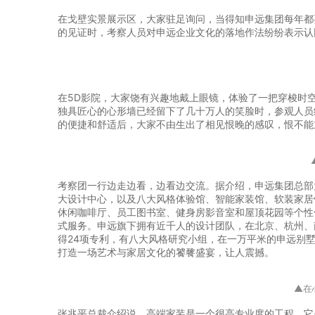
在戈壁实景展示区，大家驻足询问，当得知申远集团每年都
的见证时，考察人员对申远企业文化的落地作法纷纷表示认
在5D影院，大家饶有兴趣地戴上眼镜，体验了一把穿梭时
独具匠心的心形墙已经留下了几十万人的笑脸时，参观人员
的便捷和舒适后，大家不由生出了相见恨晚的感叹，恨不能
考察团一行边走边看，边看边交流。据介绍，申远集团总部
大设计中心，以及八大风格体验馆、智能家装馆、软装家居
休闲咖啡厅、员工图书室、健身房影音室和屋顶花园等个性
式服务。申远旗下拥有近千人的设计团队，在北京、杭州、
得24项专利，有八大风格研究小组，在一万平米的申远别
打造一场艺术与家居文化的饕餮盛宴，让人震撼。
▲在
张兆平总裁介绍说，高端家装是一个很高专业度的工程，它