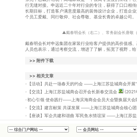
行无缝对接。申远近二十年对行业的专注，获得了口口相传
长期目标，打造客户满意度最高的装饰设计企业，打造企业
个员工爱戴、同行敬仰、社会尊敬、基业长青的卓越公司。
▲戴春明会长（右二）、常务副会长唐敬
戴春明会长对申远集团在家装行业给客户提供的高价值感、
人员也表示，通过考察交流，增进了了解，拓宽了视野，给
>> 附件下载
>> 相关文章
【活动】共赴一场春天的约会 ——上海江苏盐城商会开展“
(202
【交流】上海江苏盐城商会召开会长新春交流会
初心引领 使命践行——上海滨海商会会员大会暨换届大会
【交流】建言献策 共谋发展 ——上海江苏盐城商会核心
【座谈】军企共建和谐曲 军民鱼水情谊深 ——上海江苏盐